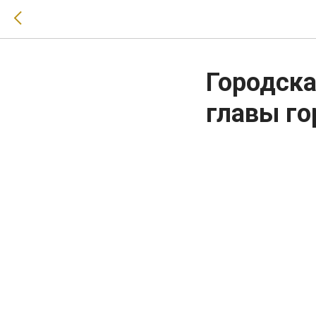
Городска
главы го